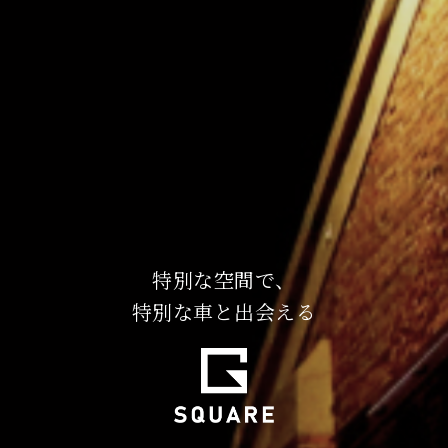
特別な空間で、
特別な車と出会える